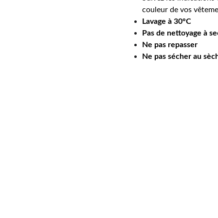
couleur de vos vêteme
Lavage à 30°C
Pas de nettoyage à se
Ne pas repasser
Ne pas sécher au sèch
07 49 41 89 13
floriane@rose-boutique.
shop