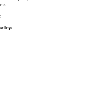
nts :
c
e-linge
Entrez votre adresse e-mail