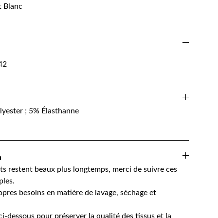
t Blanc
42
lyester ; 5%
Élasthanne
n
s restent beaux plus longtemps, merci de suivre ces
les.
opres besoins en matière de lavage, séchage et
ci-dessous pour préserver la qualité des tissus et la