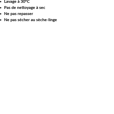
Lavage à 30°C
Pas de nettoyage à sec
Ne pas repasser
Ne pas sécher au sèche-linge
floriane@rose-boutique.
shop
07 49 41 89 13
Entrez votre adresse e-mail