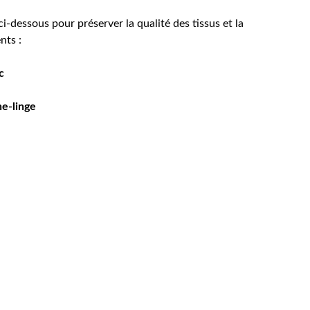
ci-dessous pour préserver la qualité des tissus et la
nts :
c
e-linge
Entrez votre adresse e-mail