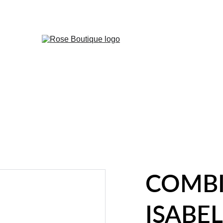
✨ DÉCOUVREZ NOS NOUVEAUTÉS EXCLUSIVES ! ✨
COMB
ISABE