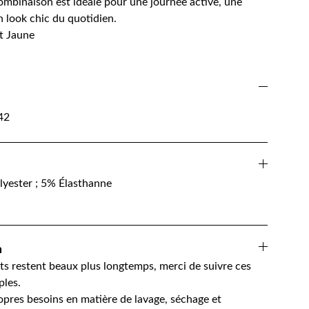
 combinaison est idéale pour une journée active, une
n look chic du quotidien.
et Jaune
42
lyester ; 5% Élasthanne
n
s restent beaux plus longtemps, merci de suivre ces
les.
opres besoins en matière de lavage, séchage et