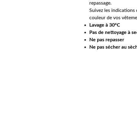
repassage.
Suivez les indications 
couleur de vos vêteme
Lavage à 30°C
Pas de nettoyage à se
Ne pas repasser
Ne pas sécher au sèch
07 49 41 89 13
floriane@rose-boutique.
shop