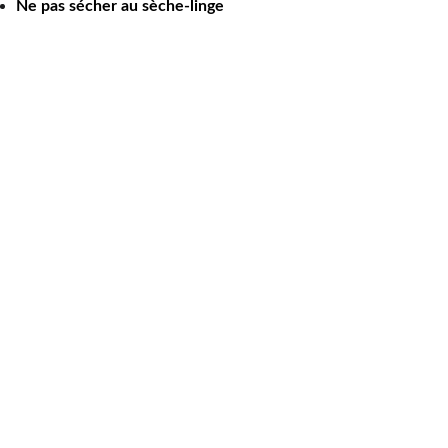
Ne pas sécher au sèche-linge
floriane@rose-boutique.
shop
07 49 41 89 13
Entrez votre adresse e-mail