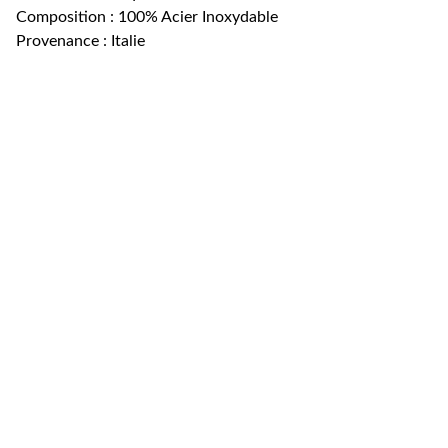
Composition : 100% Acier Inoxydable
Provenance : Italie
floriane@rose-boutique.
shop
07 49 41 89 13
Entrez votre adresse e-mail